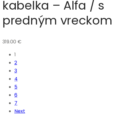
kabelka – Alfa / s
predným vreckom
319.00
€
1
2
3
4
5
6
7
Next